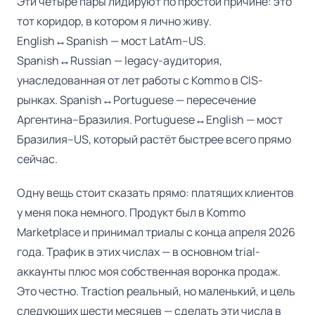
Эти четыре пары лидируют по простой причине: это
тот коридор, в котором я лично живу.
English↔Spanish — мост LatAm–US.
Spanish↔Russian — legacy-аудитория,
унаследованная от лет работы с Kommo в CIS-
рынках. Spanish↔Portuguese — пересечение
Аргентина–Бразилия. Portuguese↔English — мост
Бразилия–US, который растёт быстрее всего прямо
сейчас.
Одну вещь стоит сказать прямо: платящих клиентов
у меня пока немного. Продукт был в Kommo
Marketplace и принимал триалы с конца апреля 2026
года. Трафик в этих числах — в основном trial-
аккаунты плюс моя собственная воронка продаж.
Это честно. Traction реальный, но маленький, и цель
следующих шести месяцев — сделать эти числа в