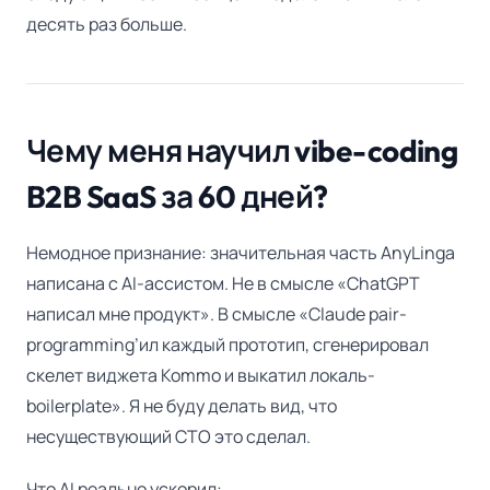
десять раз больше.
Чему меня научил vibe-coding
B2B SaaS за 60 дней?
Немодное признание: значительная часть AnyLinga
написана с AI-ассистом. Не в смысле «ChatGPT
написал мне продукт». В смысле «Claude pair-
programming’ил каждый прототип, сгенерировал
скелет виджета Kommo и выкатил локаль-
boilerplate». Я не буду делать вид, что
несуществующий CTO это сделал.
Что AI реально ускорил: