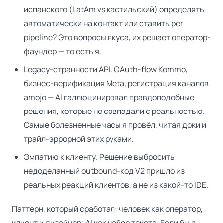
испанского (LatAm vs кастильский) определять
автоматически на контакт или ставить per
pipeline? Это вопросы вкуса, их решает оператор-
фаундер — то есть я.
Legacy-странности API. OAuth-flow Kommo,
бизнес-верификация Meta, регистрация каналов
amojo — AI галлюцинировал правдоподобные
решения, которые не совпадали с реальностью.
Самые болезненные часы я провёл, читая доки и
трайл-эррорной этих руками.
Эмпатию к клиенту. Решение выбросить
недоделанный outbound-код V2 пришло из
реальных реакций клиентов, а не из какой-то IDE.
Паттерн, который сработал: человек как оператор,
клиент и дизайнер; AI как набор текста. Если бы я