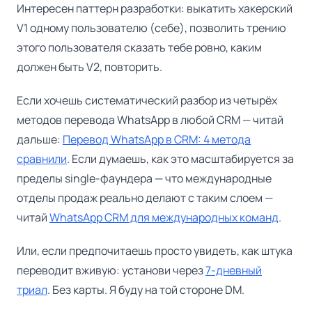
Интересен паттерн разработки: выкатить хакерский
V1 одному пользователю (себе), позволить трению
этого пользователя сказать тебе ровно, каким
должен быть V2, повторить.
Если хочешь систематический разбор из четырёх
методов перевода WhatsApp в любой CRM — читай
дальше:
Перевод WhatsApp в CRM: 4 метода
сравнили
. Если думаешь, как это масштабируется за
пределы single-фаундера — что международные
отделы продаж реально делают с таким слоем —
читай
WhatsApp CRM для международных команд
.
Или, если предпочитаешь просто увидеть, как штука
переводит вживую: установи через
7-дневный
триал
. Без карты. Я буду на той стороне DM.