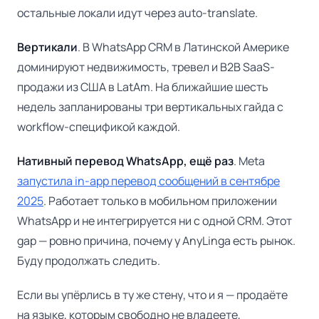
остальные локали идут через auto-translate.
Вертикали
. В WhatsApp CRM в Латинской Америке
доминируют недвижимость, тревел и B2B SaaS-
продажи из США в LatAm. На ближайшие шесть
недель запланированы три вертикальных гайда с
workflow-спецификой каждой.
Нативный перевод WhatsApp, ещё раз
. Meta
запустила in-app перевод сообщений в сентябре
2025
. Работает только в мобильном приложении
WhatsApp и не интегрируется ни с одной CRM. Этот
gap — ровно причина, почему у AnyLinga есть рынок.
Буду продолжать следить.
Если вы упёрлись в ту же стену, что и я — продаёте
на языке, которым свободно не владеете,