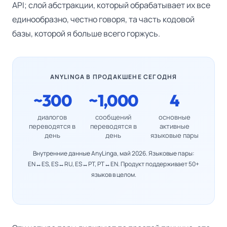
API; слой абстракции, который обрабатывает их все
единообразно, честно говоря, та часть кодовой
базы, которой я больше всего горжусь.
ANYLINGA В ПРОДАКШЕНЕ СЕГОДНЯ
~300
~1,000
4
диалогов
сообщений
основные
переводятся в
переводятся в
активные
день
день
языковые пары
Внутренние данные AnyLinga, май 2026. Языковые пары:
EN↔ES, ES↔RU, ES↔PT, PT↔EN. Продукт поддерживает 50+
языков в целом.