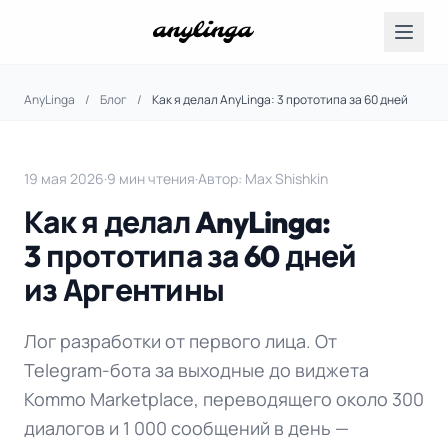
AnyLinga
/
Блог
/
Как я делал AnyLinga: 3 прототипа за 60 дней
19 мая 2026
·
9 мин чтения
·
Автор: Max Shishkin
Как я делал AnyLinga:
3 прототипа за 60 дней
из Аргентины
Лог разработки от первого лица. От
Telegram-бота за выходные до виджета
Kommo Marketplace, переводящего около 300
диалогов и 1 000 сообщений в день —