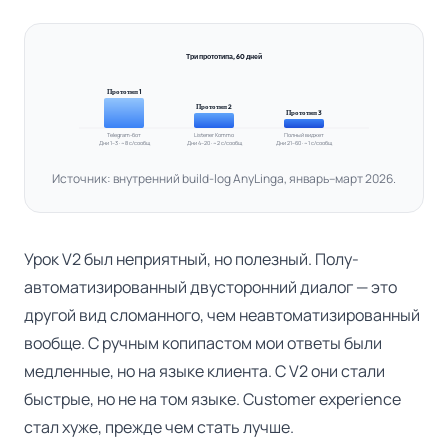
Три прототипа, 60 дней
Прототип 1
Прототип 2
Прототип 3
Telegram-бот
Listener Kommo
Полный виджет
Дни 1–3 · ~8 с/сообщ
Дни 4–20 · ~2 с/сообщ
Дни 21–60 · ~1 с/сообщ
Источник: внутренний build-log AnyLinga, январь–март 2026.
Урок V2 был неприятный, но полезный. Полу-
автоматизированный двусторонний диалог — это
другой вид сломанного, чем неавтоматизированный
вообще. С ручным копипастом мои ответы были
медленные, но на языке клиента. С V2 они стали
быстрые, но не на том языке. Customer experience
стал хуже, прежде чем стать лучше.