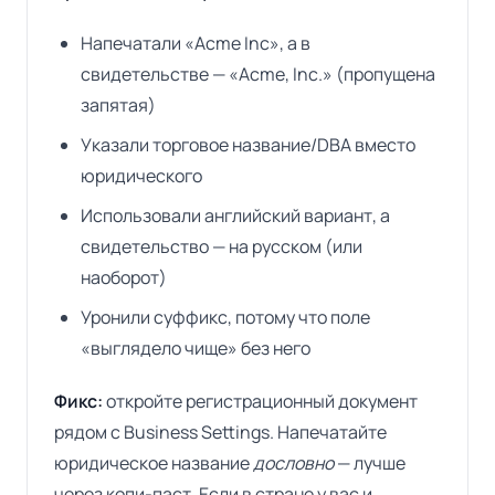
Напечатали «Acme Inc», а в
свидетельстве — «Acme, Inc.» (пропущена
запятая)
Указали торговое название/DBA вместо
юридического
Использовали английский вариант, а
свидетельство — на русском (или
наоборот)
Уронили суффикс, потому что поле
«выглядело чище» без него
Фикс:
откройте регистрационный документ
рядом с Business Settings. Напечатайте
юридическое название
дословно
— лучше
через копи-паст. Если в стране у вас и