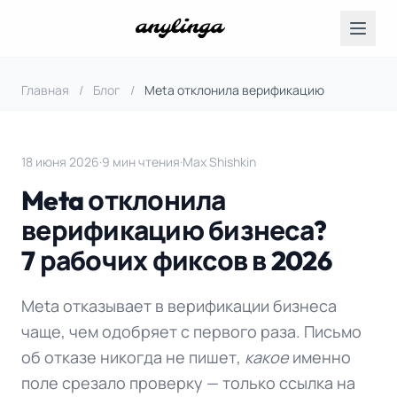
Главная
/
Блог
/
Meta отклонила верификацию
18 июня 2026
·
9 мин чтения
·
Max Shishkin
Meta отклонила
верификацию бизнеса?
7 рабочих фиксов в 2026
Meta отказывает в верификации бизнеса
чаще, чем одобряет с первого раза. Письмо
об отказе никогда не пишет,
какое
именно
поле срезало проверку — только ссылка на