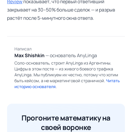
Review
показывает, что первый ответивший
закрывает на 30–50% больше сделок — и разрыв
растёт после 5-минутного окна ответа.
Написал
MS
Max Shishkin
— основатель AnyLinga
Соло-основатель, строит AnyLinga из Аргентины.
Цифры в этом посте — из живого боевого трафика
AnyLinga. Мы публикуем их честно, потому что хотим
быть кейсом, а не маркетинговой страничкой.
Читать
историю основателя
.
Прогоните математику на
своей воронке