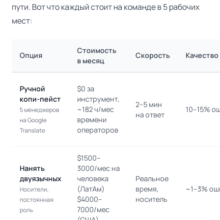
пути. Вот что каждый стоит на команде в 5 рабочих
мест:
Стоимость
Опция
Скорость
Качество
в месяц
Ручной
$0 за
копи-пейст
инструмент,
2–5 мин
~182 ч/мес
10–15% о
5 менеджеров
на ответ
времени
на Google
операторов
Translate
$1500–
Нанять
3000/мес на
двуязычных
человека
Реальное
(ЛатАм)
время,
~1–3% ош
Носители,
$4000–
носитель
постоянная
7000/мес
роль
(США)