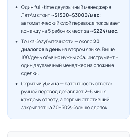
Один full-time двуязычный менеджер в
ЛатАм стоит
~$1500–$3000/мес
;
автоматический слой перевода покрывает
команду на 5 рабочих мест за
~$224/мес
.
Точка безубыточности — около
20
диалогов в день
на втором языке. Выше
100/день обычно нужны оба: инструмент +
один двуязычный менеджер на сложные
сделки.
Скрытый убийца — латентность ответа:
ручной перевод добавляет 2–5 мин к
каждому ответу, а
первый ответивший
закрывает на 30–50% больше сделок
.