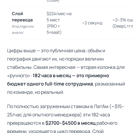
Слой
$224/мес на
перевода
5 мест
~2–3% ош
<2 секунд
(PRO +
(DeepL+г
AnyLinga или
5×seat)
аналог
Цифры выше — это публичная цена; объём и
география двигают их, но порядки величин
стабильны. Самая интересная — вторая колонка для
«ручного»:
182 часа в месяц — это примерно
бюджет одного full-time сотрудника
, размазанный
по команде, но реальный.
По полностью загруженным ставкам в ЛатАм (~$15–
25/час для опытного менеджера) эти 182 часа
превращаются в
$2700–$4500 в месяц
рабочего
времени, уходящего в цикл перевода. Слой