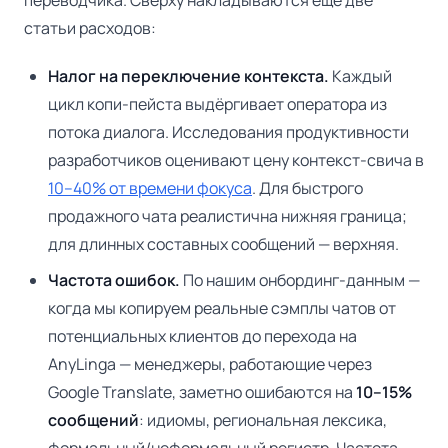
переводчика. Сверху накладываются ещё две
статьи расходов:
Налог на переключение контекста.
Каждый
цикл копи-пейста выдёргивает оператора из
потока диалога. Исследования продуктивности
разработчиков оценивают цену контекст-свича в
10–40% от времени фокуса
. Для быстрого
продажного чата реалистична нижняя граница;
для длинных составных сообщений — верхняя.
Частота ошибок.
По нашим онбординг-данным —
когда мы копируем реальные сэмплы чатов от
потенциальных клиентов до перехода на
AnyLinga — менеджеры, работающие через
Google Translate, заметно ошибаются на
10–15%
сообщений
: идиомы, региональная лексика,