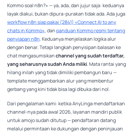
Kommo soal n8n?» — ya, ada, dan jujur saja: keduanya
layak diakui, bukan dipura-purakan tidak ada. Ada juga
workflow n8n siap pakai (2841) «Connect AI to any
chats in Kommo»
, dan
panduan Kommo resmi tentang
penyiapan n8n
. Keduanya menjelaskan logika alur
dengan benar. Tetapi langkah penyisipan balasan ke
chat mengasumsikan
channel yang sudah terdaftar,
yang seharusnya sudah Anda miliki
. Mata rantai yang
hilang inilah yang tidak dimiliki pembangun baru —
template menggambarkan alur yang membentur
gerbang yang kini tidak bisa lagi dibuka dari nol.
Dari pengalaman kami: ketika AnyLinga mendaftarkan
channel-nya pada awal 2026, layanan mandiri publik
untuk amojo sudah ditutup — pendaftaran datang
melalui permintaan ke dukungan dengan peninjauan