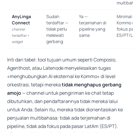
multiba
AnyLinga
Sudah
Ya —
Minimal:
Connect
terdaftar —
terjemahan di
Kommo n
tidak perlu
pipeline yang
fokus p
channel
melewati
sama
ES/PT/
terdaftar +
gerbang
widget
Inti dari tabel: tool tujuan umum seperti Composio,
Agenthost, atau Latenode menyelesaikan tugas
«menghubungkan AI eksternal ke Kommo» di level
orkestrasi, tetapi mereka
tidak menghapus gerbang
amojo
— channel untuk pengiriman ke chat tetap
dibutuhkan, dan pendaftarannya tidak mereka lalui
untuk Anda. Selain itu, mereka tidak diorientasikan ke
penjualan multibahasa: tidak ada terjemahan di
pipeline, tidak ada fokus pada pasar LatAm (ES/PT).