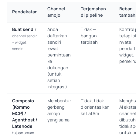
Channel
Terjemahan
Beban
Pendekatan
amojo
di pipeline
tambah
Buat sendiri
Anda
Tidak —
Kontrol
daftarkan
bangun
tetapi b
channel sendiri
sendiri
terpisah
nyata:
+ widget
lewat
pendaft
sendiri
permintaan
widget,
ke
pemelih
dukungan
(untuk
setiap
integrasi)
Composio
Membentur
Tidak, tidak
Menghu
(Kommo
gerbang
diorientasikan
AI ekster
MCP) /
amojo
ke LatAm
channel
Agenthost /
yang sama
dibutuh
Latenode
tidak sp
untuk p
tujuan umum