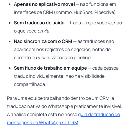
Apenas no aplicativo movel
— nao funciona em
interfaces de CRM (Kommo, HubSpot, Pipedrive)
Sem traducao de saida
— traduz o que voce
le
, nao
o que voce
envia
Nao sincroniza com o CRM
— as traducoes nao
aparecem nos registros de negocios, notas de
contato ou visualizacoes do pipeline
Sem fluxo de trabalho em equipe
— cada pessoa
traduz individualmente; nao ha visibilidade
compartilhada
Para uma equipe trabalhando dentro de um CRM, a
traducao nativa do WhatsApp e praticamente invisivel.
A analise completa esta no nosso
guia de traducao de
mensagens do WhatsApp no CRM
.