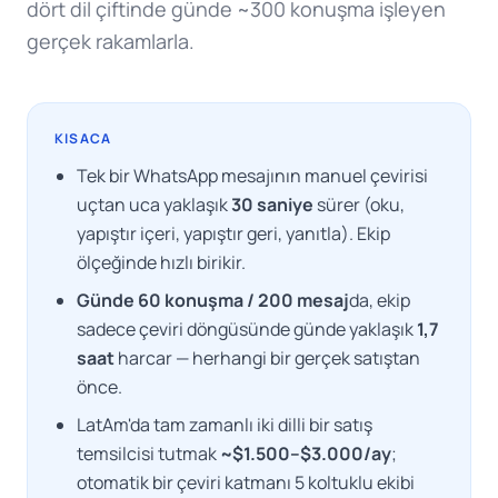
dört dil çiftinde günde ~300 konuşma işleyen
gerçek rakamlarla.
KISACA
Tek bir WhatsApp mesajının manuel çevirisi
uçtan uca yaklaşık
30 saniye
sürer (oku,
yapıştır içeri, yapıştır geri, yanıtla). Ekip
ölçeğinde hızlı birikir.
Günde 60 konuşma / 200 mesaj
da, ekip
sadece çeviri döngüsünde günde yaklaşık
1,7
saat
harcar — herhangi bir gerçek satıştan
önce.
LatAm'da tam zamanlı iki dilli bir satış
temsilcisi tutmak
~$1.500–$3.000/ay
;
otomatik bir çeviri katmanı 5 koltuklu ekibi