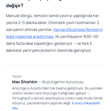
değişir?
Manuel döngü, temsilci kendi çeviriyi yaptığında her
yanıta 2–5 dakika ekler. Otomatik çeviri katmanları 2
saniyenin altında yanıtlar.
Harvard Business Review'in
lead-response araştırması
, ilk yanıtlayanın %30–50
daha fazla deal kapattığını gösteriyor — ve fark 5
dakikalık yanıt penceresinin ötesinde genişliyor.
Yazan
MS
Max Shishkin
— AnyLinga'nın kurucusu
AnyLinga'yı Arjantin'den tek başına geliştiriyor. Bu yazıdaki
üretim verileri canlı AnyLinga trafiğinden geliyor —
throughput'u dürüst yayımlıyoruz çünkü case study olmak
istiyoruz, pazarlamasını yapmak değil.
Kurucu hikayesini
oku
.