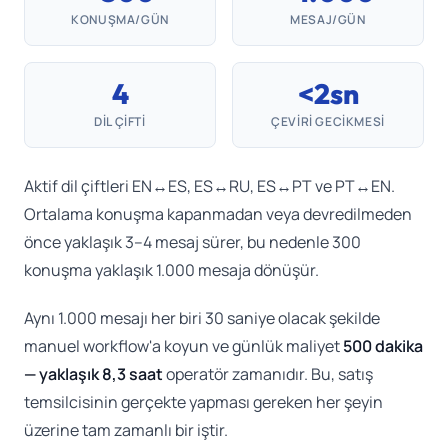
KONUŞMA/GÜN
MESAJ/GÜN
4
<2sn
DIL ÇIFTI
ÇEVIRI GECIKMESI
Aktif dil çiftleri EN↔ES, ES↔RU, ES↔PT ve PT↔EN.
Ortalama konuşma kapanmadan veya devredilmeden
önce yaklaşık 3–4 mesaj sürer, bu nedenle 300
konuşma yaklaşık 1.000 mesaja dönüşür.
Aynı 1.000 mesajı her biri 30 saniye olacak şekilde
manuel workflow'a koyun ve günlük maliyet
500 dakika
— yaklaşık 8,3 saat
operatör zamanıdır. Bu, satış
temsilcisinin gerçekte yapması gereken her şeyin
üzerine tam zamanlı bir iştir.