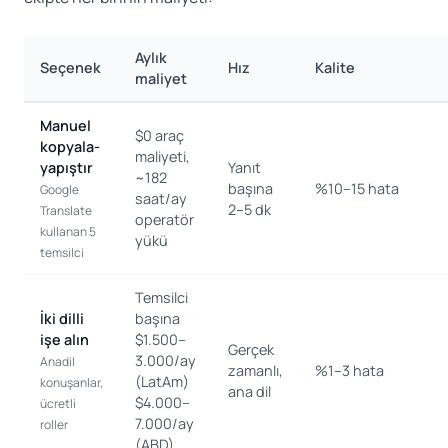
Aylık
Seçenek
Hız
Kalite
maliyet
Manuel
$0 araç
kopyala-
maliyeti,
yapıştır
Yanıt
~182
başına
%10–15 hata
Google
saat/ay
2–5 dk
Translate
operatör
kullanan 5
yükü
temsilci
Temsilci
İki dilli
başına
işe alın
$1.500–
Gerçek
3.000/ay
Anadil
zamanlı,
%1–3 hata
(LatAm)
konuşanlar,
ana dil
$4.000–
ücretli
7.000/ay
roller
(ABD)