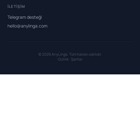
İLETIŞIM
Telegram desteği
hello@anylinga.com
© 2026 AnyLinga. Tüm hakları saklıdır.
Gizlilik
·
Şartlar