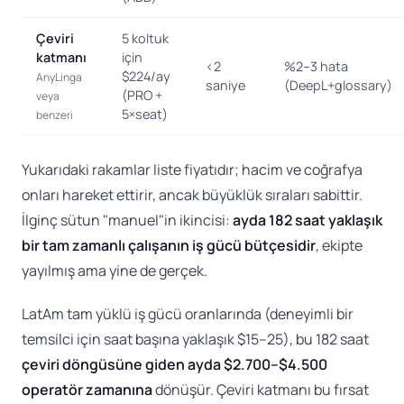
Çeviri
5 koltuk
katmanı
için
<2
%2–3 hata
$224/ay
AnyLinga
saniye
(DeepL+glossary)
(PRO +
veya
5×seat)
benzeri
Yukarıdaki rakamlar liste fiyatıdır; hacim ve coğrafya
onları hareket ettirir, ancak büyüklük sıraları sabittir.
İlginç sütun "manuel"in ikincisi:
ayda 182 saat yaklaşık
bir tam zamanlı çalışanın iş gücü bütçesidir
, ekipte
yayılmış ama yine de gerçek.
LatAm tam yüklü iş gücü oranlarında (deneyimli bir
temsilci için saat başına yaklaşık $15–25), bu 182 saat
çeviri döngüsüne giden ayda $2.700–$4.500
operatör zamanına
dönüşür. Çeviri katmanı bu fırsat