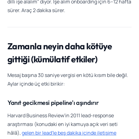
dilli işe alalım" diyor. İşe alım onboarding için 6–12 hafta
sürer. Araç 2 dakika sürer.
Zamanla neyin daha kötüye
gittiği (kümülatif etkiler)
Mesaj başına 30 saniye vergisi en kötü kısım bile değil.
Aylar içinde üç etki birikir:
Yanıt gecikmesi pipeline'ı aşındırır
Harvard Business Review'in 2011 lead-response
araştırması (konudaki en iyi kamuya açık veri seti
hâlâ),
gelen bir lead'le beş dakika içinde iletişime