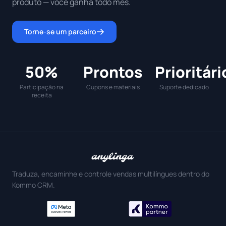
produto — você ganha todo mês.
Torne-se um parceiro
50%
Prontos
Prioritári
Participação na
Cupons e materiais
Suporte dedicado
receita
Traduza, encaminhe e controle vendas multilíngues dentro do
Kommo CRM.