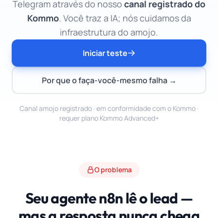
Telegram através do nosso
canal registrado do
Kommo
. Você traz a IA; nós cuidamos da
infraestrutura do amojo.
Iniciar teste
Por que o faça-você-mesmo falha →
Canal amojo registrado · em conformidade com o Kommo ·
requer plano Kommo Advanced+
O problema
Seu agente n8n lê o lead —
mas a resposta nunca chega