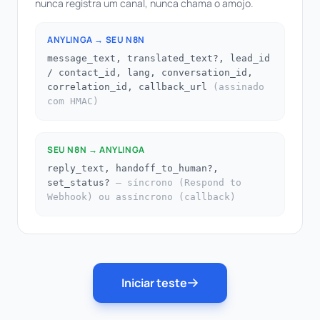
nunca registra um canal, nunca chama o amojo.
ANYLINGA → SEU N8N
message_text, translated_text?, lead_id
/ contact_id, lang, conversation_id,
correlation_id, callback_url
(assinado
com HMAC)
SEU N8N → ANYLINGA
reply_text, handoff_to_human?,
set_status?
— síncrono (Respond to
Webhook) ou assíncrono (callback)
Iniciar teste