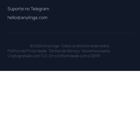
Suporte no Telegram
hello@anylinga.com
© 2026 AnyLinga. Todos os direitos reservados.
Política de Privacidade
·
Termos de Serviço
· Nuvem europeia ·
Criptografado com TLS · Em conformidade com o GDPR