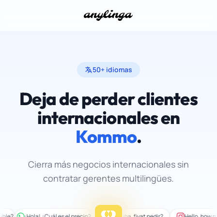
50+ idiomas
Deja de perder clientes
internacionales en
Kommo
.
Cierra más negocios internacionales sin
contratar gerentes multilingües.
¡Hola! ¿Cuál es el precio?
مرحبا، كم السعر؟
Hola, ¿cuánto cuesta?
Merhaba, fiyat nedir?
Hello, how much i
¡Hola! ¿Cuánt